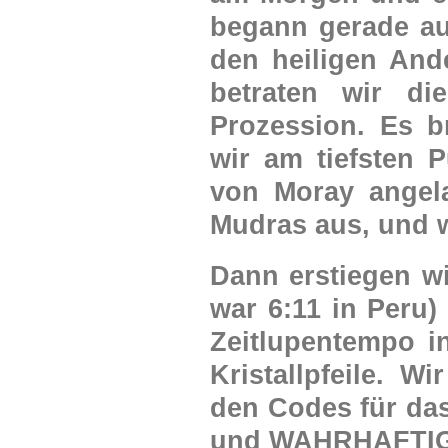
begann gerade au
den heiligen And
betraten wir di
Prozession. Es b
wir am tiefsten P
von Moray angela
Mudras aus, und w
Dann erstiegen wi
war 6:11 in Peru)
Zeitlupentempo i
Kristallpfeile. W
den Codes für d
und WAHRHAFTIGKE