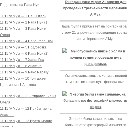
Подготовка на Рапа Нуи
11:11 ‘A Mу’a — 1 Наш Отель
11:11 ‘A Mу’a — 2 Рапа Нуи (1)
Наша группа прибывает на Тонгарики р
11:11 ‘A Mу’a — 3 Рапа Нуи и
утром 21 апреля для проведения треть
Океан
части Церемонии А'Муа.
11:11 ‘A Mу’a — 4 Небо Рапа Нуи
11:11 ‘A Mу’a — 5 Подготовка
11:11 ‘A Mу’a — 6 Рапа Нуи (2)
11:11 ‘A Mу’a — 7 Ханга Роа
11:11 ‘A Mу’a — 8 Анакена
11:11 ‘A Mу’a — 9 Рано Рараку
Мы спускались внизь с холма в полной
11:11 ‘A Mу’a — 10 Тонгарики
темноте, освещая путь фонариками.
Церемония 1 Анакена
11:11 ‘A Mу’a — 11 Отправление из
Отеля
11:11 ‘A Mу’a — 12 Прибытие на
Анакена
Энергии были такие сильные, на
11:11 ‘A Mу’a — 13 Врата Белого
большинстве фотографий множество