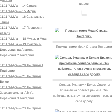
Дракона
шаров.
11:11 ‘A Mу’a — 14 Стражи
11:11 ‘A Mу’a — 15 Мудры
11:11 ‘A Mу’a — 16 Сакральные
Танцы
11:11 ‘A Mу’a — 17 Процессия
наверх
11:11 ‘A Mu’a — 18 Мудры и Моаи
11:11 ‘A Mu’a — 19 Участники
Проходя мимо Моаи Стража Тонгарики
Церемонии на Анакена
Церемония 2 Тонгарики
11:11 ‘A Mу’a — 20 Тонгарики 1
Прибытие
11:11 ‘A Mу’a — 21 Тонгарики
Вечер
Солара, Эманаку и Белые Драконы
11:11 ‘A Mу’a — 22 Тонгарики:
прибыли на полчаса раньше. Они
Засевая семена ‘A Mу’a
наблюдали, как группа спускается, осве
Церемония 3 Тонгарики
себе дорогу.
11:11 ‘A Mу’a — 23 Тонгарики