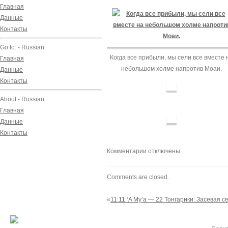
Главная
Данные
Контакты
Go to: - Russian
Когда все прибыли, мы сели все вместе 
Главная
небольшом холме напротив Моаи.
Данные
Контакты
About - Russian
Главная
Данные
Контакты
к
Комментарии
отключены
записи
11:11
Comments are closed.
‘A
Mу’a
«
11:11 ‘A Mу’a — 22 Тонгарики: Засевая с
—
23