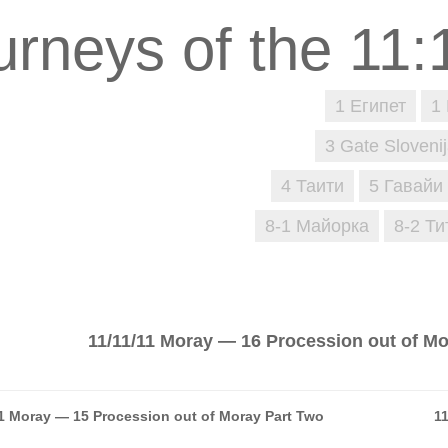
1 Египет
1
3 Gate Sloveni
4 Таити
5 Гавайи
8-1 Майорка
8-2 Ти
11/11/11 Moray — 16 Procession out of Mo
11 Moray — 15 Procession out of Moray Part Two
1