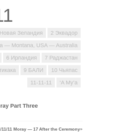
 Новая Зеландия
2 Эквадор
ja — Montana, USA — Australia
6 Ирландия
7 Раджастан
тикака
9 БАЛИ
10 Чьяпас
11-11-11
‘A Mу’a
ray Part Three
1/11/11 Moray — 17 After the Ceremony
»