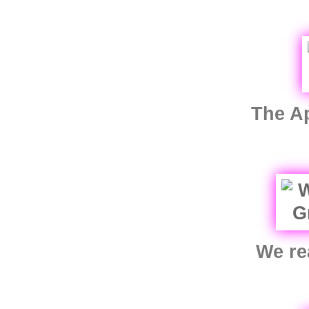
The A
We re