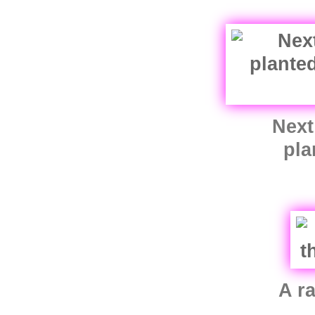
Next
pla
A r