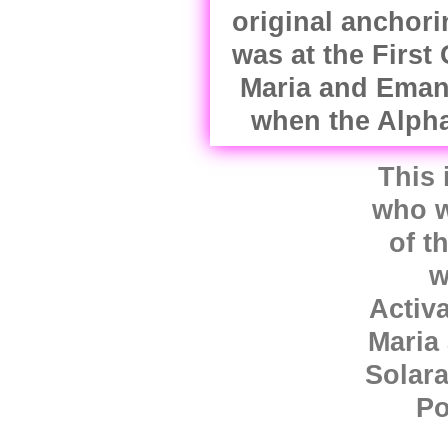
This 
who w
of t
w
Activ
Maria
Solara
Po