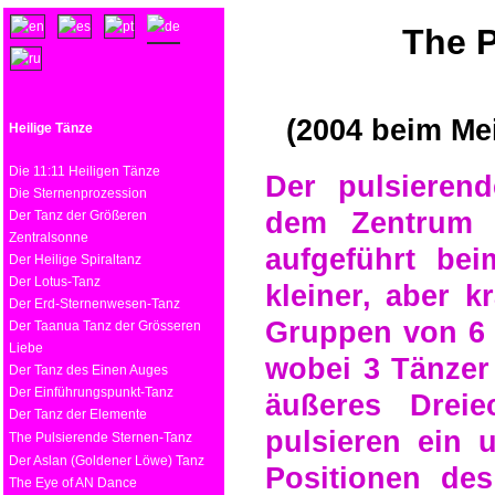
The P
(2004 beim Mei
Heilige Tänze
Die 11:11 Heiligen Tänze
Der pulsieren
Die Sternenprozession
dem Zentrum 
Der Tanz der Größeren
Zentralsonne
aufgeführt bei
Der Heilige Spiraltanz
Der Lotus-Tanz
kleiner, aber k
Der Erd-Sternenwesen-Tanz
Gruppen von 6 
Der Taanua Tanz der Grösseren
Liebe
wobei 3 Tänzer
Der Tanz des Einen Auges
Der Einführungspunkt-Tanz
äußeres Dreie
Der Tanz der Elemente
pulsieren ein 
The Pulsierende Sternen-Tanz
Der Aslan (Goldener Löwe) Tanz
Positionen de
The Eye of AN Dance