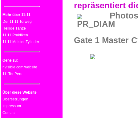
repräsentiert d
Photos o
Mehr über 11:11
Der 11:11 Torweg
Heilige Tänze
11:11 Praktiken
Gate 1 Master C
11:11 Meister Zylinder
Gehe zu:
nvisible.com website
11. Tor Peru
Über diese Website
Übersetzungen
Impressum
Contact