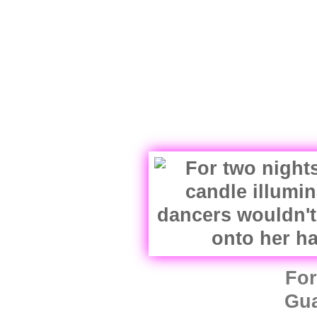
For
Gua