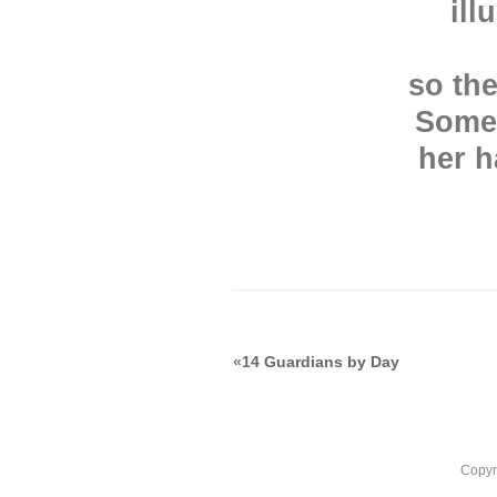
ill
so the
Somet
her h
«
14 Guardians by Day
Copyr