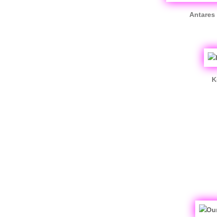
Antares 
K