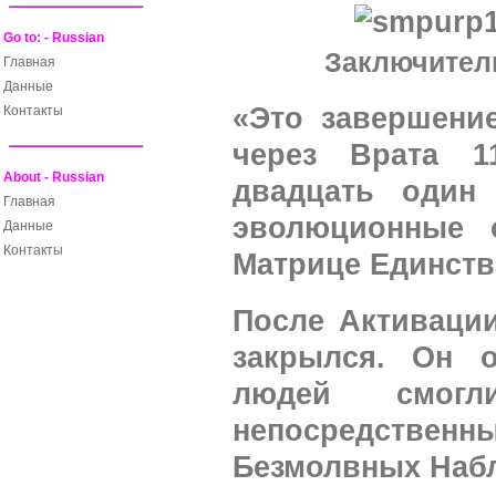
Go to: - Russian
Заключитель
Главная
Данные
«Это завершени
Контакты
через Врата 1
About - Russian
двадцать один
Главная
эволюционные 
Данные
Контакты
Матрице Единств
После Активации
закрылся. Он 
людей смог
непосредстве
Безмолвных Набл