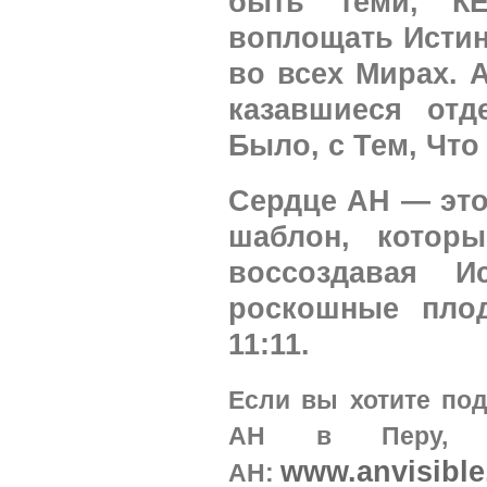
быть теми, 
воплощать Истин
во всех Мирах. 
казавшиеся отд
Было, с Тем, Что
Сердце АН — это
шаблон, котор
воссоздавая И
роскошные пло
11:11.
Если вы хотите по
АН в Перу, по
www.anvisibl
АН: