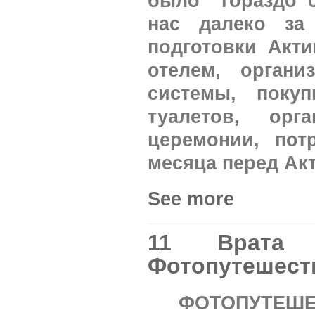
было гораздо с
нас далеко за
подготовки Акти
отелем, органи
системы, покуп
туалетов, ор
церемонии, пот
месяца перед Ак
See more
11 Врата
Фотопутешес
ФОТОПУТЕШЕ