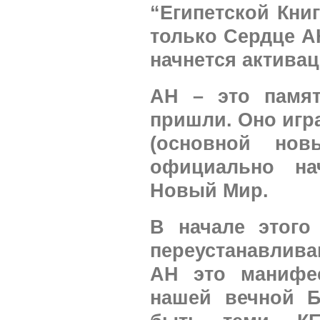
“Египетской Кни
только Сердце А
начнется активац
АН – это памят
пришли. Оно игр
(основной нов
официально нач
Новый Мир.
В начале этог
переустанавлив
АН это манифес
нашей вечной Б