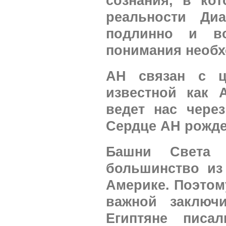
сознания, в ко
реальности Ди
подлинно и в
понимания необх
АН связан с ц
известной как 
ведет нас чере
Сердце АН рожден
Башни Света 
большинство из
Америке. Поэтом
важной заключи
Египтяне пис