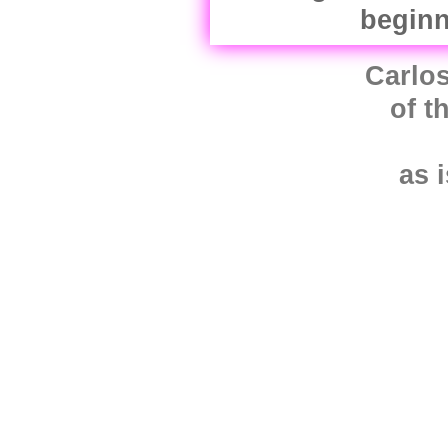
Carlo
of t
as 