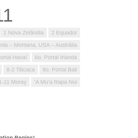
1 Nova Zelândia
2 Equador
enia – Montana, USA – Austrália
ortal Havaí
6o. Portal Irlanda
8-2 Titicaca
9o. Portal Bali
1-11 Moray
‘A Mu’a Rapa Nui
vation Begins!