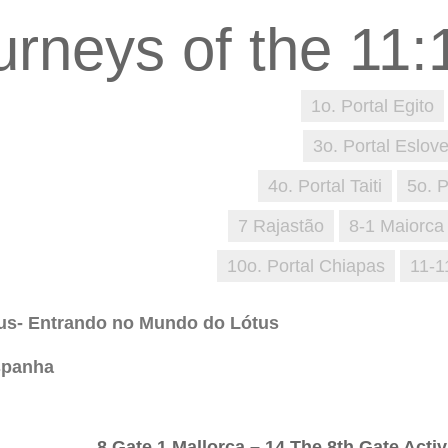
1o. Portal Egito
3o. Portal Eslov
4o. Portal Taiti
5o. P
7 Rajastão
8-1 Maiorca
10o. Portal Chiapas
11-1
us- Entrando no Mundo do Lótus
spanha
8 Gate 1 Mallorca – 14 The 8th Gate Acti